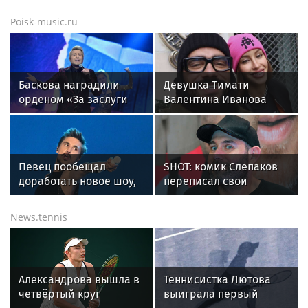
движение на
Росгвардии прошла
Амундсена
встреча с
Poisk-music.ru
представителями
избирательной
комиссии
Баскова наградили
Девушка Тимати
орденом «За заслуги
Валентина Иванова
перед отечеством»
снялась с годовалой
IV степени
дочерью в парной
фотосессии
Певец пообещал
SHOT: комик Слепаков
доработать новое шоу,
переписал свои
подвергнутое критике
квартиры в РФ на
родителей после
News.tennis
переезда
Александрова вышла в
Теннисистка Лютова
четвёртый круг
выиграла первый