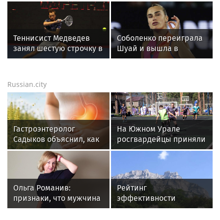
турнира WTA 1000 в
турнир под эгидой WTA
Торонто
Теннисист Медведев
Соболенко переиграла
занял шестую строчку в
Шуай и вышла в
рейтинге ATP
четвертый круг
турнира в Торонто
Russian.city
Гастроэнтеролог
На Южном Урале
Садыков объяснил, как
росгвардейцы приняли
амброзия может влиять
участие в спортивных
на ЖКТ
состязаниях,
приуроченных ко Дню
физкультурника
Ольга Романив:
Рейтинг
признаки, что мужчина
эффективности
скоро сделает
сенаторов Совета
предложение
Федерации РФ. Итоги