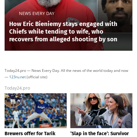
NEWS EVERY DAY
How Eric Bieniemy stays engaged with
Chiefs while tending to wife, who
recovers from alleged shooting by son
Today24.pro — News Every Day. All the news of the world today and now
—
123ru.net
(official site)
Today24.pro
Brewers offer for Tarik
‘Slap in the face’: Survivor