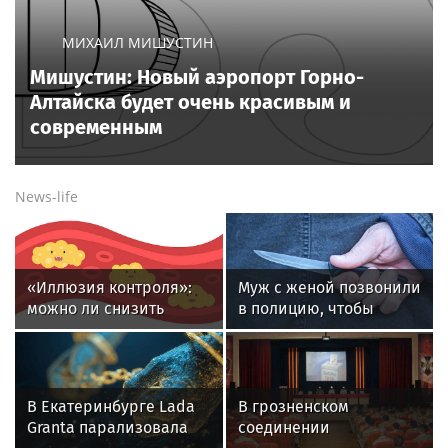
МИХАИЛ МИШУСТИН
Мишустин: Новый аэропорт Горно-
Алтайска будет очень красивым и
современным
News-life
«Иллюзия контроля»:
Муж с женой позвонили
можно ли снизить
в полицию, чтобы
уровень холестерина
сообщить о желании
только с помощью
зарезать друг друга
диеты
В Екатеринбурге Lada
В грозненском
Granta парализовала
соединении