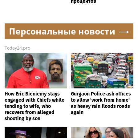
процентов
Персональные новости
Today24.pro
How Eric Bieniemy stays
Gurgaon Police ask offices
engaged with Chiefs while
to allow 'work from home'
tending to wife, who
as heavy rain floods roads
recovers from alleged
again
shooting by son