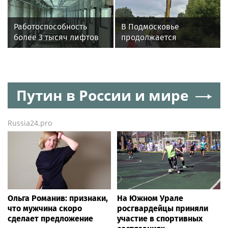
эфире телекомпании
«Телекон»
Работоспособность
В Подмосковье
более 3 тысяч лифтов
продолжается
Подмосковья
строительство новых
восстановили за июль
тротуаров
Путин в России и мире
Russia24.pro
Ольга Романив: признаки,
На Южном Урале
что мужчина скоро
росгвардейцы приняли
сделает предложение
участие в спортивных