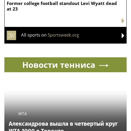
Former college football standout Levi Wyatt dead
at 23
All sports on
Sportsweek.org
Новости тенниса
WTA
Александрова вышла в четвертый круг