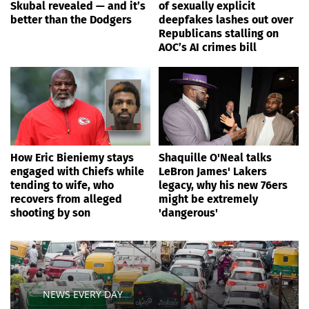
Skubal revealed — and it’s
of sexually explicit
better than the Dodgers
deepfakes lashes out over
Republicans stalling on
AOC’s AI crimes bill
How Eric Bieniemy stays
Shaquille O'Neal talks
engaged with Chiefs while
LeBron James' Lakers
tending to wife, who
legacy, why his new 76ers
recovers from alleged
might be extremely
shooting by son
'dangerous'
NEWS EVERY DAY