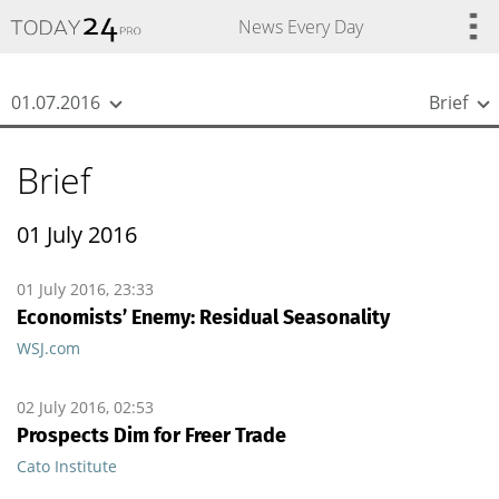
{
*}
News Every Day
01.07.2016
Brief
Brief
01 July 2016
01 July 2016, 23:33
Economists’ Enemy: Residual Seasonality
WSJ.com
02 July 2016, 02:53
Prospects Dim for Freer Trade
Cato Institute