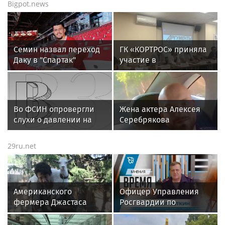
Bigpot.news
весенней сессии-2026
Семин назвал переход
ГК «КОРТРОС» приняла
Даку в "Спартак"
участие в
шансом на победу в
пресс‑конференции о
чемпионате
развитии строительной
отрасли в Челябинске
Во ФСИН опровергли
Жена актера Алексея
слухи о давлении на
Серебрякова
Шурыгину в СИЗО
поделилась редкими
кадрами с их сыном
29ru.net
Американского
Офицер Управления
фермера Джастаса
Росгвардии по
Уолкера выдворяют из
Свердловской области
России
стал гостем передачи в