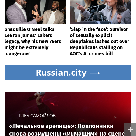
Shaquille O'Neal talks
‘Slap in the face’: Survivor
LeBron James' Lakers
of sexually explicit
legacy, why his new 76ers
deepfakes lashes out over
might be extremely
Republicans stalling on
'dangerous'
AOC’s AI crimes bill
Russian.city
ГЛЕБ САМОЙЛОВ
«Печальное зрелище»: Поклонники
снова возмущены «мычащим» на сцене